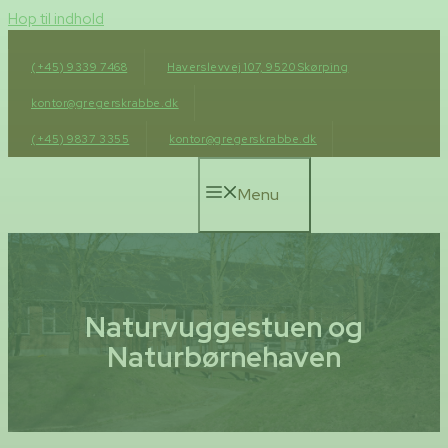
Hop til indhold
(+45) 9339 7468
Haverslevvej 107, 9520 Skørping
kontor@gregerskrabbe.dk
(+45) 9837 3355
kontor@gregerskrabbe.dk
Menu
Naturvuggestuen og
Naturbørnehaven