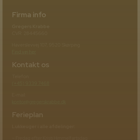
Firma info
Gregers Krabbe
CVR: 28445660
Haverslevvej 107, 9520 Skørping
Find vej her
Kontakt os
Telefon:
(+45) 9339 7468
E-mail:
kontor@gregerskrabbe.dk
Ferieplan
Lukkeuger i alle afdelinger:
– Fredag efter Kristi Himmelfartsdag