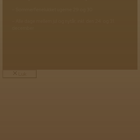
– Sommerferielukket ugerne 29 og 30
– Alle dage mellem jul og nytår, inkl. den 24. og 31.
december
Luk