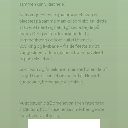
sammen kan vi det hele”.
Naturvuggestuen og naturbørnehaven er
placeret på samme matrikel som skolen, dette
skaber et nært og naturligt samarbejde på
tværs. Det giver gode muligheder for
sammenhæng og kontinuitet i barnets
udvikling og livsbane – fra de første skridt i
vuggestuen, videre gennem børnehavelivet
og ind i skolelivet.
Som barn og forældre er man derfor en del af
noget større, uanset om barnet er tilmeldt
vuggestue, børnehave eller skole.
Vuggestuen og Børnehaven er en integreret
institution, hvor Huset er sammenhængende
med hver sin afdeling.