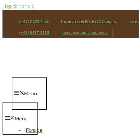
Hop til indhold
(+45) 9339 7468
Haverslevvej 107, 9520 Skørping
kont
(+45) 9837 3355
kontor@gregerskrabbe.dk
Menu
Menu
Forside