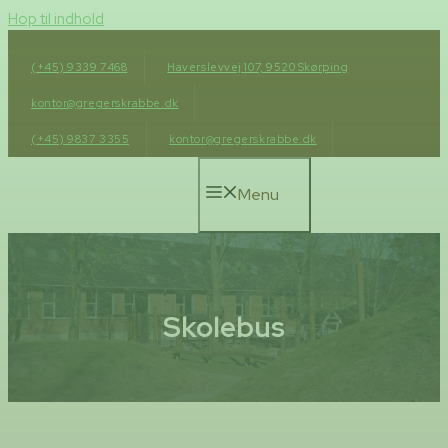
Hop til indhold
(+45) 9339 7468
Haverslevvej 107, 9520 Skørping
kontor@gregerskrabbe.dk
(+45) 9837 3355
kontor@gregerskrabbe.dk
Menu
Skolebus