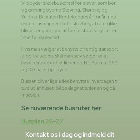
Vi tilbyder skolebuskørsel for elever, som bor i
og omkring byerne Støvring, Skørping og
Suldrup. Busruten tilrettelægges år for år med
mindre justeringer. Det tilstræbes, at ruten ikke
bliver længere, end at første stop tidligst er én
time før skolestart.
Hvis man vælger at benytte offentlig transport
til og fra skolen, skal man selv sørge for at
have periodekort el. lignende. NT Busrute 363
og 103 har stop i byen.
Bussen bliver ligeledes benyttes i hverdagen til
ture ud af huset i både daginstitutionen og på
friskolen.
Se nuværende busruter her:
Busplan 26-27
Kontakt os i dag og indmeld dit