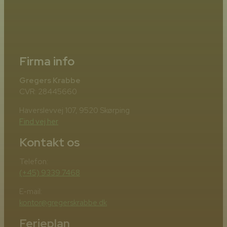
Firma info
Gregers Krabbe
CVR: 28445660
Haverslevvej 107, 9520 Skørping
Find vej her
Kontakt os
Telefon:
(+45) 9339 7468
E-mail:
kontor@gregerskrabbe.dk
Ferieplan