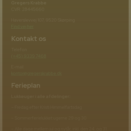
Gregers Krabbe
CVR: 28445660
Haverslevvej 107, 9520 Skørping
Find vej her
Kontakt os
Telefon:
(+45) 9339 7468
E-mail:
kontor@gregerskrabbe.dk
Ferieplan
Lukkeuger i alle afdelinger:
– Fredag efter Kristi Himmelfartsdag
– Sommerferielukket ugerne 29 og 30
– Alle dage mellem jul og nytår, inkl. den 24. og 31.