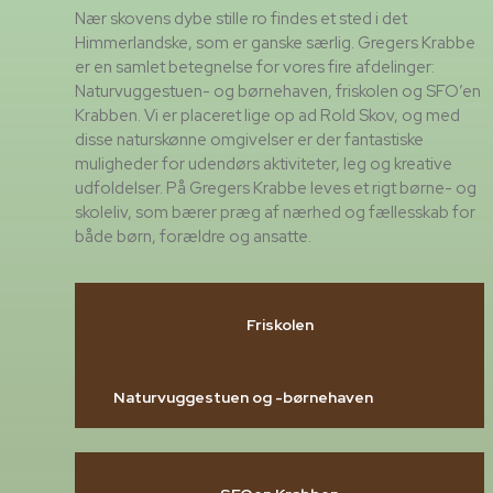
Nær skovens dybe stille ro findes et sted i det
Himmerlandske, som er ganske særlig. Gregers Krabbe
er en samlet betegnelse for vores fire afdelinger:
Naturvuggestuen- og børnehaven, friskolen og SFO’en
Krabben. Vi er placeret lige op ad Rold Skov, og med
disse naturskønne omgivelser er der fantastiske
muligheder for udendørs aktiviteter, leg og kreative
udfoldelser. På Gregers Krabbe leves et rigt børne- og
skoleliv, som bærer præg af nærhed og fællesskab for
både børn, forældre og ansatte.
Friskolen
Naturvuggestuen og -børnehaven