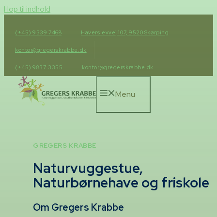
Hop til indhold
(+45) 9339 7468
Haverslevvej 107, 9520 Skørping
kontor@gregerskrabbe.dk
(+45) 9837 3355
kontor@gregerskrabbe.dk
Menu
GREGERS KRABBE
Naturvuggestue,
Naturbørnehave og friskole
Om Gregers Krabbe