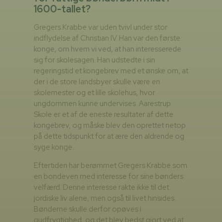
1600-tallet?
Gregers Krabbe var uden tvivl under stor
indflydelse af Christian IV. Han var den første
konge, om hvem vi ved, at han interesserede
sig for skolesagen. Han udstedte i sin
regeringstid et kongebrev med et ønske om, at
der i de store landsbyer skulle være en
skolemester og et lille skolehus, hvor
ungdommen kunne undervises. Aarestrup
Skole er et af de eneste resultater af dette
kongebrev, og måske blev den oprettet netop
på dette tidspunkt for at ære den aldrende og
syge konge.
Eftertiden har berømmet Gregers Krabbe som
en bondeven med interesse for sine bønders
velfærd. Denne interesse rakte ikke til det
jordiske liv alene, men også til livet hinsides.
Bønderne skulle derfor opøves i
gudfrygtighed, og det blev bedst gjort ved at