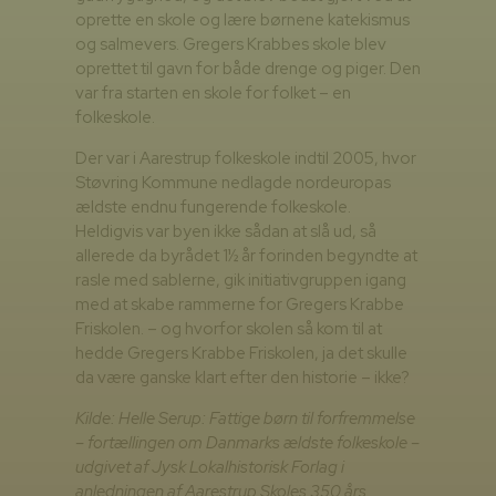
oprette en skole og lære børnene katekismus
og salmevers. Gregers Krabbes skole blev
oprettet til gavn for både drenge og piger. Den
var fra starten en skole for folket – en
folkeskole.
Der var i Aarestrup folkeskole indtil 2005, hvor
Støvring Kommune nedlagde nordeuropas
ældste endnu fungerende folkeskole.
Heldigvis var byen ikke sådan at slå ud, så
allerede da byrådet 1½ år forinden begyndte at
rasle med sablerne, gik initiativgruppen igang
med at skabe rammerne for Gregers Krabbe
Friskolen. – og hvorfor skolen så kom til at
hedde Gregers Krabbe Friskolen, ja det skulle
da være ganske klart efter den historie – ikke?
Kilde: Helle Serup: Fattige børn til forfremmelse
– fortællingen om Danmarks ældste folkeskole –
udgivet af Jysk Lokalhistorisk Forlag i
anledningen af Aarestrup Skoles 350 års