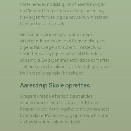
hørte hendes nødskrig. Først næste morgen,
da Clemen Degn kom for at ringe solen op,
blev pigen fundet, og da havde hun mistet sin
forstand af bare skræk.
Her kunne historien godt slutte, men i
virkeligheden blev det blot begyndelsen, for
pigens far, Gregers Krabbe til Torstedlund
besluttede at bygge et hospital til hendes
underhold. Da pigen imidlertid døde kort efter
– denne gang for alvor – fik fem fattige koner
fra Aarestrup ophold i hospitalet.
Aarestrup Skole oprettes
Gregers Krabbe efterlod sig et andet
mindesmærke. Den 11. februar 1648 blev
hospitalet udvidet til også at omfatte sognets
første skole. På denne dag oprettede Krabbe
en fundats med følgende tekst: