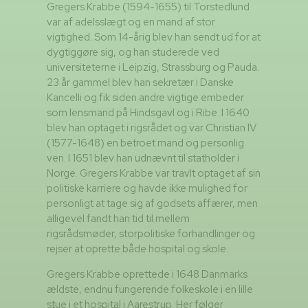
Gregers Krabbe (1594-1655) til Torstedlund
var af adelsslægt og en mand af stor
vigtighed. Som 14-årig blev han sendt ud for at
dygtiggøre sig, og han studerede ved
universiteterne i Leipzig, Strassburg og Pauda.
23 år gammel blev han sekretær i Danske
Kancelli og fik siden andre vigtige embeder
som lensmand på Hindsgavl og i Ribe. I 1640
blev han optaget i rigsrådet og var Christian IV
(1577-1648) en betroet mand og personlig
ven. I 1651 blev han udnævnt til statholder i
Norge. Gregers Krabbe var travlt optaget af sin
politiske karriere og havde ikke mulighed for
personligt at tage sig af godsets affærer, men
alligevel fandt han tid til mellem
rigsrådsmøder, storpolitiske forhandlinger og
rejser at oprette både hospital og skole.
Gregers Krabbe oprettede i 1648 Danmarks
ældste, endnu fungerende folkeskole i en lille
stue i et hospital i Aarestrup. Her følger