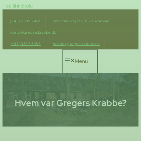
Hop til indhold
(+45) 9339 7468
Haverslevvej 107, 9520 Skørping
kontor@gregerskrabbe.dk
(+45) 9837 3355
kontor@gregerskrabbe.dk
Menu
Hvem var Gregers Krabbe?