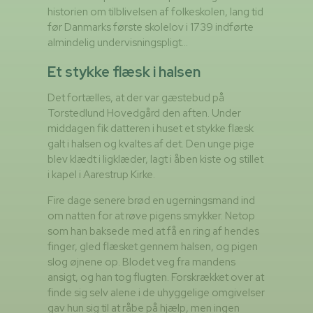
historien om tilblivelsen af folkeskolen, lang tid
før Danmarks første skolelov i 1739 indførte
almindelig undervisningspligt…
Et stykke flæsk i halsen
Det fortælles, at der var gæstebud på
Torstedlund Hovedgård den aften. Under
middagen fik datteren i huset et stykke flæsk
galt i halsen og kvaltes af det. Den unge pige
blev klædt i ligklæder, lagt i åben kiste og stillet
i kapel i Aarestrup Kirke.
Fire dage senere brød en ugerningsmand ind
om natten for at røve pigens smykker. Netop
som han baksede med at få en ring af hendes
finger, gled flæsket gennem halsen, og pigen
slog øjnene op. Blodet veg fra mandens
ansigt, og han tog flugten. Forskrækket over at
finde sig selv alene i de uhyggelige omgivelser
gav hun sig til at råbe på hjælp, men ingen