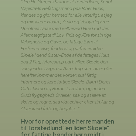
“Jeg Hr. Gregers Krabbe til Torstedlund, Kongl.
Majestæts Befalingsmand paa Riber Huus,
kiendes og giør hermed for alle vitterligt, at jeg
og min kiære Hustru, Ærlig og Velbyrdig Frue
Dorothea Daae med velberaad Hue Gud den
Allermægtigste til Lov, Priis og Ære for sin rige
Velsignelse og Gave, og fattige Børn til
Forfremmelse, funderet og stiftet en liden
Skoele i dend Øster-Ende af de fattiges Huus,
paa 2 Fag, i Aarestrup udi hvilken Skoele den
siungendes Degn udi Aarestrup som nu er eller
herefter kommendes vorder, skal flittig
informere og lære fattige Skoele-Børn i Deres
Catechismo og Børne-Lærdom, og anden
Gudsfrygtigheds Øvelser, saa og at lære at
skrive og regne, saa vidt enhver efter sin Aar og
Alder kand fatte og begribe…”
Hvorfor oprettede herremanden
til Torstedlund “en liden Skoele”
for fattige bønderbørn midt i