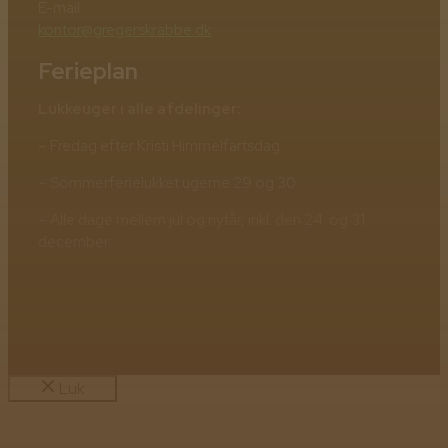
E-mail:
kontor@gregerskrabbe.dk
Ferieplan
Lukkeuger i alle afdelinger:
– Fredag efter Kristi Himmelfartsdag
– Sommerferielukket ugerne 29 og 30
– Alle dage mellem jul og nytår, inkl. den 24. og 31.
december
Luk