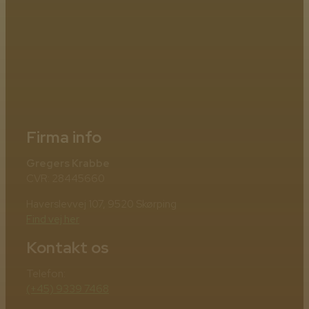
Firma info
Gregers Krabbe
CVR: 28445660
Haverslevvej 107, 9520 Skørping
Find vej her
Kontakt os
Telefon:
(+45) 9339 7468