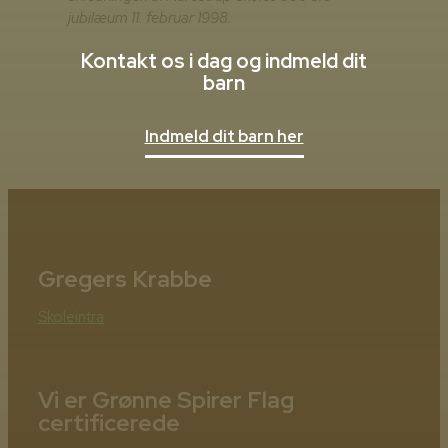
jubilæum 11. februar 1998.
Kontakt os i dag og indmeld dit
barn
Indmeld dit barn her
Gregers Krabbe
Skoleintra
Vi er Grønne Spirer Flag
certificerede