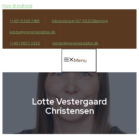
Hop til indhold
(+45) 9339 7468
Haverslevvej 107, 9520 Skørping
kontor@gregerskrabbe.dk
(+45) 9837 3355
kontor@gregerskrabbe.dk
Menu
Lotte Vestergaard
Christensen