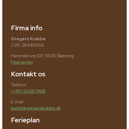
Firma info
Gregers Krabbe
CVR: 28445660
Haverslevvej 107, 9520 Skørping
Find vej her
Kontakt os
Telefon:
(+45) 9339 7468
E-mail:
kontor@gregerskrabbe.dk
Ferieplan